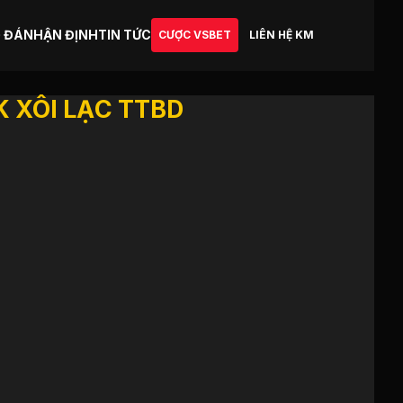
 ĐÁ
NHẬN ĐỊNH
TIN TỨC
CƯỢC VSBET
LIÊN HỆ KM
K XÔI LẠC TTBD